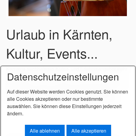
Preise
Onlinebuchung
Urlaub in Kärnten,
Unverbindliche Anfrage
Language
Kultur, Events...
Deutsch
Italiano
Kärntens reichhaltiges Kultur- und Erlebnisangebot steht
Datenschutzeinstellungen
Ihnen offen.
Seebühne, Konzerte, Ausflüge und Besichtigungen, der
See bei Nacht, oder einfach das Glück im Casino
Auf dieser Website werden Cookies genutzt. Sie können
herausfordern - für Unterhaltung ist bestens gesorgt.
alle Cookies akzeptieren oder nur bestimmte
auswählen. Sie können diese Einstellungen jederzeit
ändern.
Alle ablehnen
Alle akzeptieren