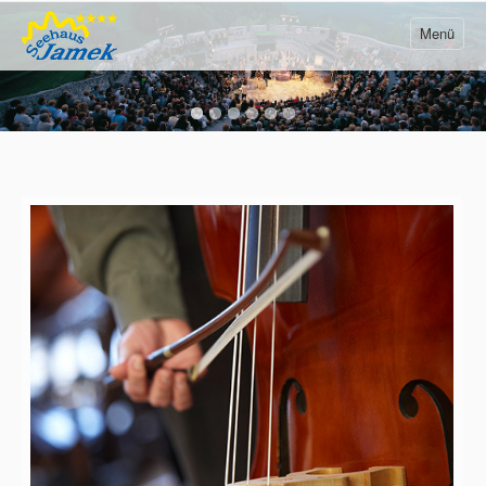
Menü
Startseite
Unser Seehaus
Wohnen & Wohlfühlen
Kristallklarer Wörthersee
Abendstimmung am See
Urlaub in Kärnten
Aktivitäten
Veranstaltungen